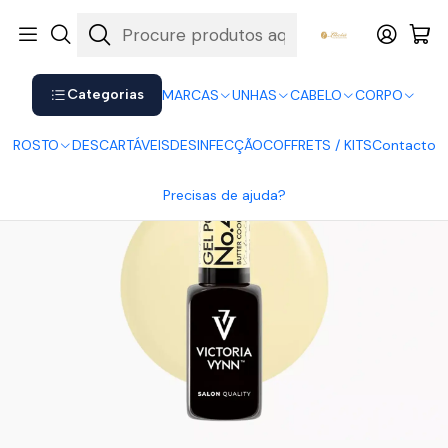
Shop now. Pay later with Klarna.
Ver mais
Início
UNHAS
Verniz Gel
Victoria Vynn
Victoria Vynn - Gel Polish 452
Categorias
MARCAS
UNHAS
CABELO
CORPO
ROSTO
DESCARTÁVEIS
DESINFECÇÃO
COFFRETS / KITS
Contacto
Precisas de ajuda?