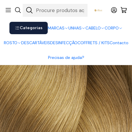
Shop now. Pay later with Klarna.
Ver mais
Início
CABELO
Coloração
Inoa
Inoa 9.3
Categorias
MARCAS
UNHAS
CABELO
CORPO
ROSTO
DESCARTÁVEIS
DESINFECÇÃO
COFFRETS / KITS
Contacto
Precisas de ajuda?