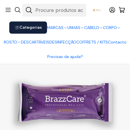
Shop now. Pay later with Klarna.
Ver mais
Início
UNHAS
Acessórios
Brazzcare Luvas
Categorias
MARCAS
UNHAS
CABELO
CORPO
ROSTO
DESCARTÁVEIS
DESINFECÇÃO
COFFRETS / KITS
Contacto
Precisas de ajuda?