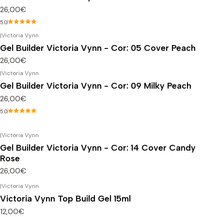
26,00€
5.0
|
Victoria Vynn
Gel Builder Victoria Vynn - Cor: 05 Cover Peach
26,00€
|
Victoria Vynn
Gel Builder Victoria Vynn - Cor: 09 Milky Peach
26,00€
5.0
|
Victoria Vynn
Gel Builder Victoria Vynn - Cor: 14 Cover Candy
Rose
26,00€
|
Victoria Vynn
Victoria Vynn Top Build Gel 15ml
12,00€