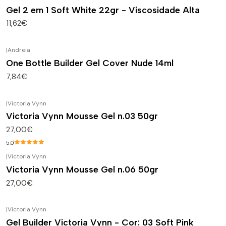
Gel 2 em 1 Soft White 22gr - Viscosidade Alta
11,62€
|
Andreia
One Bottle Builder Gel Cover Nude 14ml
7,84€
|
Victoria Vynn
Victoria Vynn Mousse Gel n.03 50gr
27,00€
5.0
|
Victoria Vynn
Victoria Vynn Mousse Gel n.06 50gr
27,00€
|
Victoria Vynn
Gel Builder Victoria Vynn - Cor: 03 Soft Pink