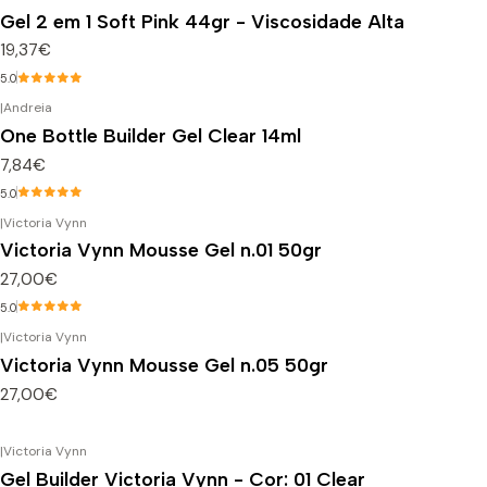
Gel 2 em 1 Soft Pink 44gr - Viscosidade Alta
19,37€
5.0
|
Andreia
One Bottle Builder Gel Clear 14ml
7,84€
5.0
|
Victoria Vynn
Victoria Vynn Mousse Gel n.01 50gr
27,00€
5.0
|
Victoria Vynn
Victoria Vynn Mousse Gel n.05 50gr
27,00€
|
Victoria Vynn
Gel Builder Victoria Vynn - Cor: 01 Clear