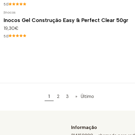
5.0
|
Inocos
Inocos Gel Construção Easy & Perfect Clear 50gr
19,30€
5.0
1
2
3
»
Último
Informação