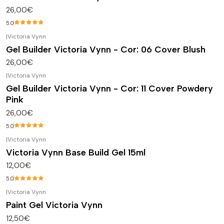
26,00€
5.0
|
Victoria Vynn
Gel Builder Victoria Vynn - Cor: 06 Cover Blush
26,00€
|
Victoria Vynn
Gel Builder Victoria Vynn - Cor: 11 Cover Powdery
Pink
26,00€
5.0
|
Victoria Vynn
Victoria Vynn Base Build Gel 15ml
12,00€
5.0
|
Victoria Vynn
Paint Gel Victoria Vynn
12,50€