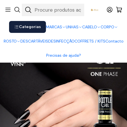
Shop now. Pay later with Klarna.
Ver mais
Início
UNHAS
Gel
Victoria Vynn Bottle Gel Clear
Categorias
MARCAS
UNHAS
CABELO
CORPO
ROSTO
DESCARTÁVEIS
DESINFECÇÃO
COFFRETS / KITS
Contacto
Precisas de ajuda?