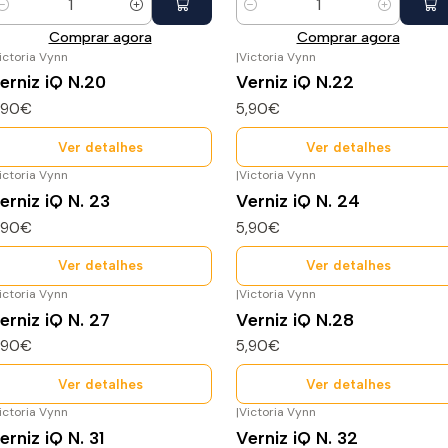
uantidade
Quantidade
Comprar agora
Comprar agora
ictoria Vynn
|
Victoria Vynn
sgotado
Esgotado
erniz iQ N.20
Verniz iQ N.22
,90€
5,90€
Ver detalhes
Ver detalhes
ictoria Vynn
|
Victoria Vynn
ão Disponível
Não Disponível
erniz iQ N. 23
Verniz iQ N. 24
,90€
5,90€
Ver detalhes
Ver detalhes
ictoria Vynn
|
Victoria Vynn
sgotado
Não Disponível
erniz iQ N. 27
Verniz iQ N.28
,90€
5,90€
Ver detalhes
Ver detalhes
ictoria Vynn
|
Victoria Vynn
sgotado
Não Disponível
erniz iQ N. 31
Verniz iQ N. 32