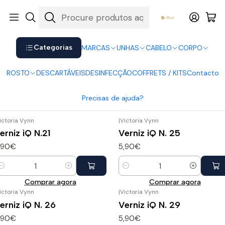
Shop now. Pay later with Klarna.
Ver mais
Início
UNHAS
Vernizes
Verniz iQ Victoria Vynn
Categorias
MARCAS
UNHAS
CABELO
CORPO
Verniz iQ Victoria Vynn
ROSTO
DESCARTÁVEIS
DESINFECÇÃO
COFFRETS / KITS
Contacto
Filtros
Precisas de ajuda?
ictoria Vynn
|
Victoria Vynn
erniz iQ N.21
Verniz iQ N. 25
,90€
5,90€
uantidade
Quantidade
Comprar agora
Comprar agora
ictoria Vynn
|
Victoria Vynn
erniz iQ N. 26
Verniz iQ N. 29
,90€
5,90€