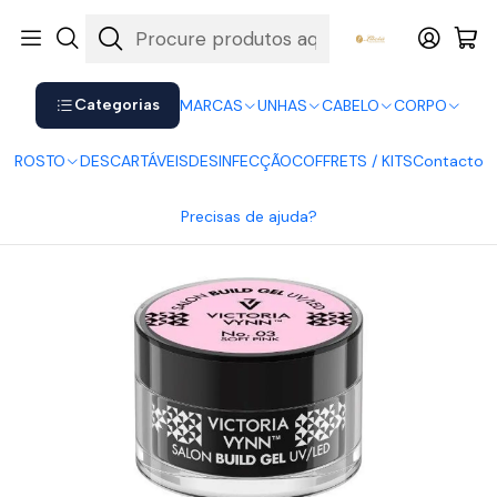
Shop now. Pay later with Klarna.
Ver mais
Início
UNHAS
Gel
Gel Builder Victoria Vynn - Cor: 03 Soft Pink
Categorias
MARCAS
UNHAS
CABELO
CORPO
ROSTO
DESCARTÁVEIS
DESINFECÇÃO
COFFRETS / KITS
Contacto
Precisas de ajuda?