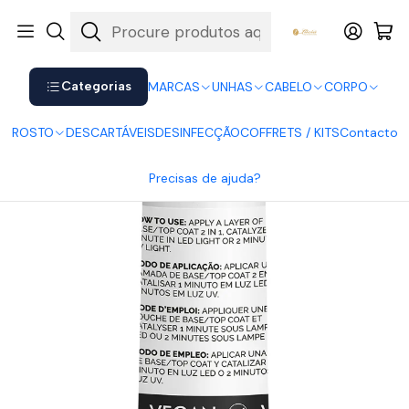
Shop now. Pay later with Klarna.
Ver mais
Início
UNHAS
Verniz Gel
Verniz Gel Andreia
Andreia Base + Top Coat
Categorias
MARCAS
UNHAS
CABELO
CORPO
ROSTO
DESCARTÁVEIS
DESINFECÇÃO
COFFRETS / KITS
Contacto
Precisas de ajuda?