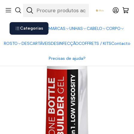
Shop now. Pay later with Klarna.
Ver mais
Início
UNHAS
Gel
One Bottle Builder Gel Clear 14ml
Categorias
MARCAS
UNHAS
CABELO
CORPO
ROSTO
DESCARTÁVEIS
DESINFECÇÃO
COFFRETS / KITS
Contacto
Precisas de ajuda?