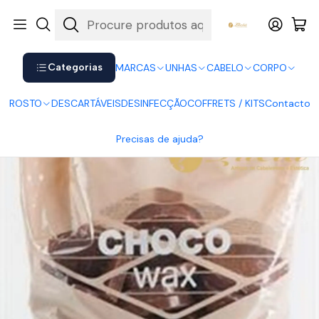
Shop now. Pay later with Klarna.
Ver mais
Início
CORPO
Depilação
Cera Chocolate Beauty Image 1Kg
Categorias
MARCAS
UNHAS
CABELO
CORPO
ROSTO
DESCARTÁVEIS
DESINFECÇÃO
COFFRETS / KITS
Contacto
Precisas de ajuda?