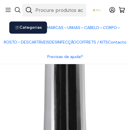
Shop now. Pay later with Klarna.
Ver mais
Início
UNHAS
Vernizes
Vernizes HybridGel Andreia
Andreia Vernizes HybridGel 69
Categorias
MARCAS
UNHAS
CABELO
CORPO
ROSTO
DESCARTÁVEIS
DESINFECÇÃO
COFFRETS / KITS
Contacto
Precisas de ajuda?