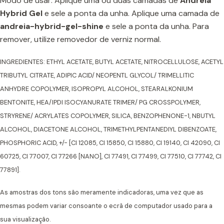
Modo de usar: Aplique uma ou duas camadas de
Andreia
Hybrid Gel
e sele a ponta da unha. Aplique uma camada de
andreia-hybrid-gel-shine
e sele a ponta da unha. Para
remover, utilize removedor de verniz normal.
INGREDIENTES: ETHYL ACETATE, BUTYL ACETATE, NITROCELLULOSE, ACETYL
TRIBUTYL CITRATE, ADIPIC ACID/ NEOPENTL GLYCOL/ TRIMELLITIC
ANHYDRE COPOLYMER, ISOPROPYL ALCOHOL, STEARALKONIUM
BENTONITE, HEA/IPDI ISOCYANURATE TRIMER/ PG CROSSPOLYMER,
STRYRENE/ ACRYLATES COPOLYMER, SILICA, BENZOPHENONE-1, NBUTYL
ALCOHOL, DIACETONE ALCOHOL, TRIMETHYLPENTANEDIYL DIBENZOATE,
PHOSPHORIC ACID, +/- [CI 12085, CI 15850, CI 15880, CI 19140, CI 42090, CI
60725, CI 77007, CI 77266 [NANO], CI 77491, CI 77499, CI 77510, CI 77742, CI
77891].
As amostras dos tons são meramente indicadoras, uma vez que as
mesmas podem variar consoante o ecrã de computador usado para a
sua visualização.