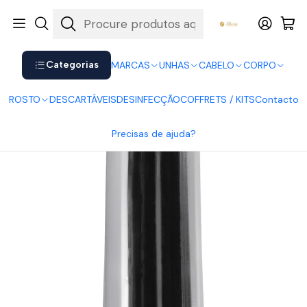
Shop now. Pay later with Klarna.
Ver mais
Início
UNHAS
Vernizes
Vernizes HybridGel Andreia
Andreia Vernizes HybridGel 66
Categorias
MARCAS
UNHAS
CABELO
CORPO
ROSTO
DESCARTÁVEIS
DESINFECÇÃO
COFFRETS / KITS
Contacto
Precisas de ajuda?