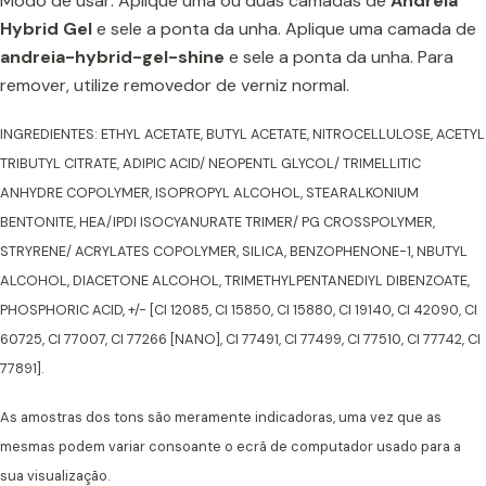
Modo de usar: Aplique uma ou duas camadas de
Andreia
Hybrid Gel
e sele a ponta da unha. Aplique uma camada de
andreia-hybrid-gel-shine
e sele a ponta da unha. Para
remover, utilize removedor de verniz normal.
INGREDIENTES: ETHYL ACETATE, BUTYL ACETATE, NITROCELLULOSE, ACETYL
TRIBUTYL CITRATE, ADIPIC ACID/ NEOPENTL GLYCOL/ TRIMELLITIC
ANHYDRE COPOLYMER, ISOPROPYL ALCOHOL, STEARALKONIUM
BENTONITE, HEA/IPDI ISOCYANURATE TRIMER/ PG CROSSPOLYMER,
STRYRENE/ ACRYLATES COPOLYMER, SILICA, BENZOPHENONE-1, NBUTYL
ALCOHOL, DIACETONE ALCOHOL, TRIMETHYLPENTANEDIYL DIBENZOATE,
PHOSPHORIC ACID, +/- [CI 12085, CI 15850, CI 15880, CI 19140, CI 42090, CI
60725, CI 77007, CI 77266 [NANO], CI 77491, CI 77499, CI 77510, CI 77742, CI
77891].
As amostras dos tons são meramente indicadoras, uma vez que as
mesmas podem variar consoante o ecrã de computador usado para a
sua visualização.