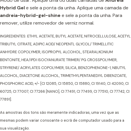
Modo de usar: Aplique uma ou duas camadas de
Andreia
Hybrid Gel
e sele a ponta da unha. Aplique uma camada de
andreia-hybrid-gel-shine
e sele a ponta da unha. Para
remover, utilize removedor de verniz normal.
INGREDIENTES: ETHYL ACETATE, BUTYL ACETATE, NITROCELLULOSE, ACETYL
TRIBUTYL CITRATE, ADIPIC ACID/ NEOPENTL GLYCOL/ TRIMELLITIC
ANHYDRE COPOLYMER, ISOPROPYL ALCOHOL, STEARALKONIUM
BENTONITE, HEA/IPDI ISOCYANURATE TRIMER/ PG CROSSPOLYMER,
STRYRENE/ ACRYLATES COPOLYMER, SILICA, BENZOPHENONE-1, NBUTYL
ALCOHOL, DIACETONE ALCOHOL, TRIMETHYLPENTANEDIYL DIBENZOATE,
PHOSPHORIC ACID, +/- [CI 12085, CI 15850, CI 15880, CI 19140, CI 42090, CI
60725, CI 77007, CI 77266 [NANO], CI 77491, CI 77499, CI 77510, CI 77742, CI
77891].
As amostras dos tons são meramente indicadoras, uma vez que as
mesmas podem variar consoante o ecrã de computador usado para a
sua visualização.