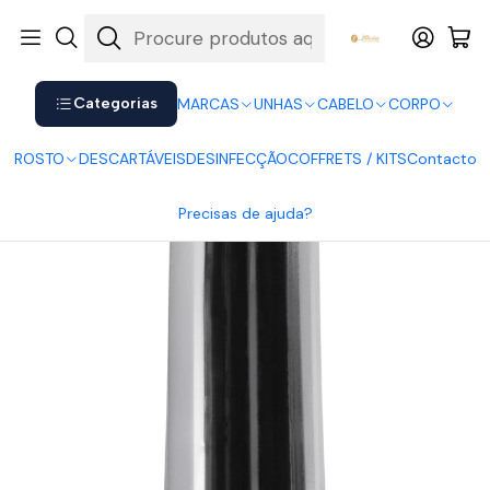
Shop now. Pay later with Klarna.
Ver mais
Início
UNHAS
Vernizes
Vernizes HybridGel Andreia
Andreia Vernizes HybridGel 65
Categorias
MARCAS
UNHAS
CABELO
CORPO
ROSTO
DESCARTÁVEIS
DESINFECÇÃO
COFFRETS / KITS
Contacto
Precisas de ajuda?