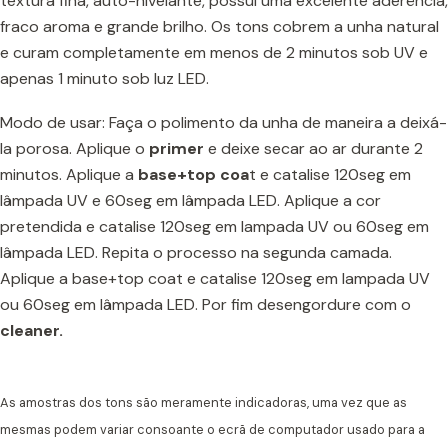
textura fina, auto-nivelante, possui uma excelente aderência,
fraco aroma e grande brilho. Os tons cobrem a unha natural
e curam completamente em menos de 2 minutos sob UV e
apenas 1 minuto sob luz LED.
Modo de usar: Faça o polimento da unha de maneira a deixá-
la porosa. Aplique o
prime
r
e deixe secar ao ar durante 2
minutos. Aplique a
base+top coa
t e catalise 120seg em
lâmpada UV e 60seg em lâmpada LED. Aplique a cor
pretendida e catalise 120seg em lampada UV ou 60seg em
lâmpada LED. Repita o processo na segunda camada.
Aplique a base+top coat e catalise 120seg em lampada UV
ou 60seg em lâmpada LED. Por fim desengordure com o
cleaner.
As amostras dos tons são meramente indicadoras, uma vez que as
mesmas podem variar consoante o ecrã de computador usado para a