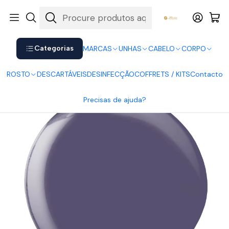
Shop now. Pay later with Klarna.
Ver mais
Início
UNHAS
Verniz Gel
Verniz Gel Andreia
Andreia Verniz Gel 237
Categorias
MARCAS
UNHAS
CABELO
CORPO
ROSTO
DESCARTÁVEIS
DESINFECÇÃO
COFFRETS / KITS
Contacto
Precisas de ajuda?