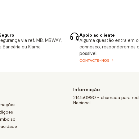
Seguro
Apoio ao cliente
egurança via ref. MB, MBWAY,
Alguma questão entra em 
a Bancária ou Klarna.
connosco, responderemos o
possível.
CONTACTE-NOS
Informação
214150990 - chamada para rede
Nacional
amações
dições
eembolso
ivacidade