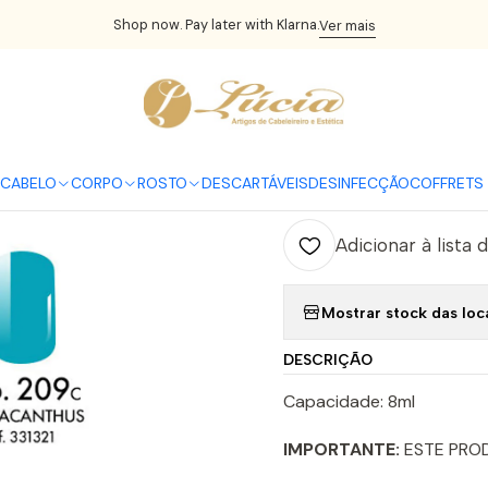
Início
UNHAS
Verniz Gel
Victoria Vynn
Victoria Vynn Pure 209
Shop now. Pay later with Klarna.
Ver mais
|
Victoria Vyn
C
CABELO
CORPO
ROSTO
DESCARTÁVEIS
DESINFECÇÃO
COFFRETS 
Quantidade
Adicionar à lista 
Mostrar stock das loc
DESCRIÇÃO
Capacidade: 8ml
IMPORTANTE:
ESTE PRO