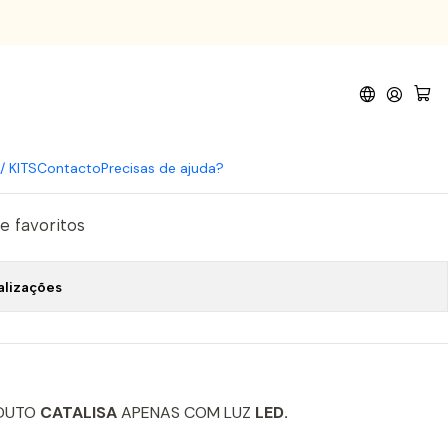
n Pure 209
omprar agora
Adicionar ao Carrinho
/ KITS
Contacto
Precisas de ajuda?
de favoritos
alizações
DUTO
CATALISA
APENAS COM LUZ
LED.