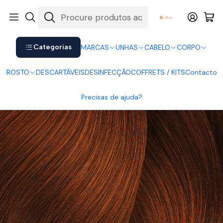
Shop now. Pay later with Klarna.
Ver mais
Início
CABELO
Coloração
Majirel
Majirouge 6.40
Categorias
MARCAS
UNHAS
CABELO
CORPO
ROSTO
DESCARTÁVEIS
DESINFECÇÃO
COFFRETS / KITS
Contacto
Precisas de ajuda?