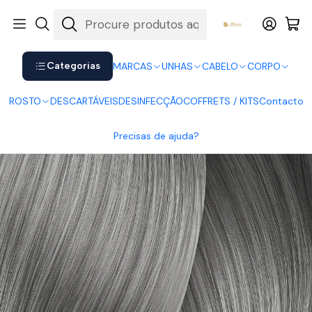
Shop now. Pay later with Klarna.
Ver mais
Início
CABELO
Coloração
Majirel
Majirel 8.1
Categorias
MARCAS
UNHAS
CABELO
CORPO
ROSTO
DESCARTÁVEIS
DESINFECÇÃO
COFFRETS / KITS
Contacto
Precisas de ajuda?