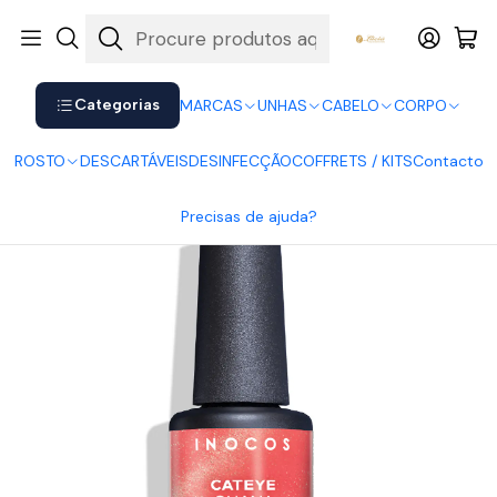
Shop now. Pay later with Klarna.
Ver mais
Início
UNHAS
Verniz Gel
INOCOS
INOCOS - Verniz Gel Cat Eye Ohana
Categorias
MARCAS
UNHAS
CABELO
CORPO
ROSTO
DESCARTÁVEIS
DESINFECÇÃO
COFFRETS / KITS
Contacto
Precisas de ajuda?