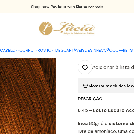
Início
CABELO
Coloração
Inoa
Inoa 6.45
Shop now. Pay later with Klarna.
Ver mais
|
Inoa 6.45
C
CABELO
CORPO
ROSTO
DESCARTÁVEIS
DESINFECÇÃO
COFFRETS 
Quantidade
Adicionar à lista 
Mostrar stock das loc
DESCRIÇÃO
6.45 - Louro Escuro Ac
Inoa
60gr é o
sistema d
livre de amoníaco. Uma co