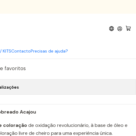
omprar agora
Adicionar ao Carrinho
/ KITS
Contacto
Precisas de ajuda?
de favoritos
alizações
obreado Acajou
e coloração
de oxidação revolucionário, à base de óleo e
loração livre de cheiro para uma experiência única.