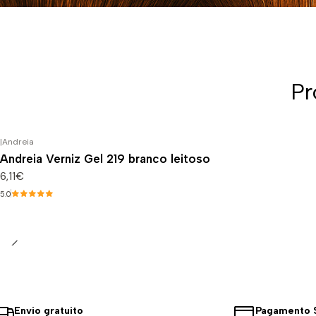
Pr
|
Andreia
Andreia Verniz Gel 219 branco leitoso
6,11€
5.0
Envio gratuito
Pagamento 