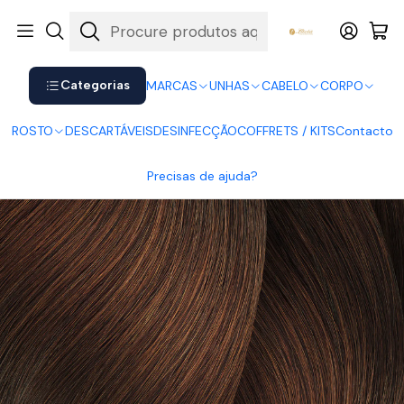
Shop now. Pay later with Klarna.
Ver mais
Início
CABELO
Coloração
Inoa
Inoa 5.4
Categorias
MARCAS
UNHAS
CABELO
CORPO
ROSTO
DESCARTÁVEIS
DESINFECÇÃO
COFFRETS / KITS
Contacto
Precisas de ajuda?