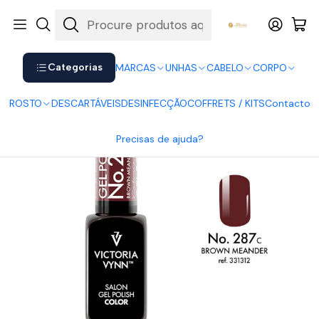
Shop now. Pay later with Klarna.
Ver mais
Início
UNHAS
Verniz Gel
Victoria Vynn
Victoria Vynn Gel Polish 287
Categorias
MARCAS
UNHAS
CABELO
CORPO
ROSTO
DESCARTÁVEIS
DESINFECÇÃO
COFFRETS / KITS
Contacto
Precisas de ajuda?