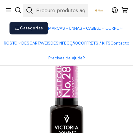
Shop now. Pay later with Klarna.
Ver mais
Início
UNHAS
Verniz Gel
Victoria Vynn
Victoria Vynn Gel Polish 286
Categorias
MARCAS
UNHAS
CABELO
CORPO
ROSTO
DESCARTÁVEIS
DESINFECÇÃO
COFFRETS / KITS
Contacto
Precisas de ajuda?