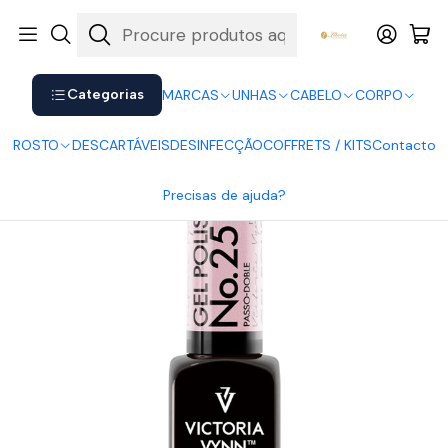
Shop now. Pay later with Klarna.
Ver mais
Início
UNHAS
Verniz Gel
Victoria Vynn
Victoria Vynn Gel Polish 258
Categorias
MARCAS
UNHAS
CABELO
CORPO
ROSTO
DESCARTÁVEIS
DESINFECÇÃO
COFFRETS / KITS
Contacto
Precisas de ajuda?