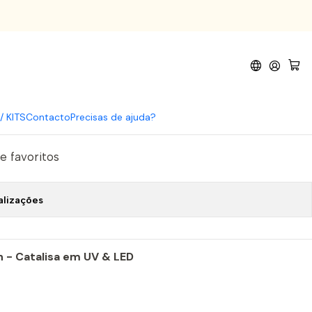
205
n Gel Polish 205
omprar agora
Adicionar ao Carrinho
/ KITS
Contacto
Precisas de ajuda?
de favoritos
alizações
n - Catalisa em UV & LED