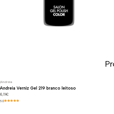
Pr
|
Andreia
Andreia Verniz Gel 219 branco leitoso
6,11€
5.0