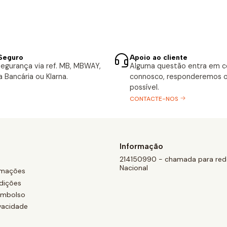
Seguro
Apoio ao cliente
egurança via ref. MB, MBWAY,
Alguma questão entra em 
a Bancária ou Klarna.
connosco, responderemos o
possível.
CONTACTE-NOS
Informação
214150990 - chamada para rede
Nacional
amações
dições
eembolso
ivacidade