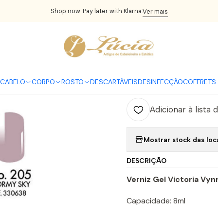
ício
UNHAS
Verniz Gel
Victoria Vynn
Victoria Vynn Gel Polish 
Shop now. Pay later with Klarna.
Ver mais
|
Victoria Vyn
C
CABELO
CORPO
ROSTO
DESCARTÁVEIS
DESINFECÇÃO
COFFRETS 
Quantidade
Adicionar à lista 
Mostrar stock das loc
DESCRIÇÃO
Verniz Gel Victoria Vyn
Capacidade: 8ml