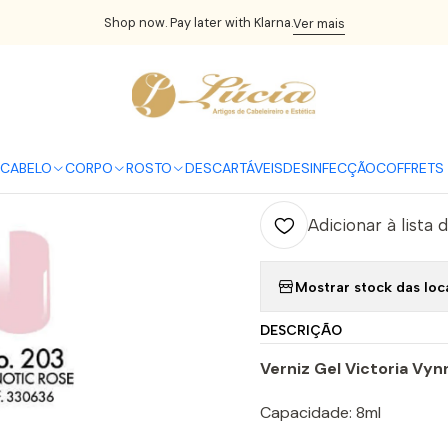
ício
UNHAS
Verniz Gel
Victoria Vynn
Victoria Vynn Gel Polish 
Shop now. Pay later with Klarna.
Ver mais
|
Victoria Vyn
C
CABELO
CORPO
ROSTO
DESCARTÁVEIS
DESINFECÇÃO
COFFRETS 
Quantidade
Adicionar à lista 
Mostrar stock das loc
DESCRIÇÃO
Verniz Gel Victoria Vyn
Capacidade: 8ml