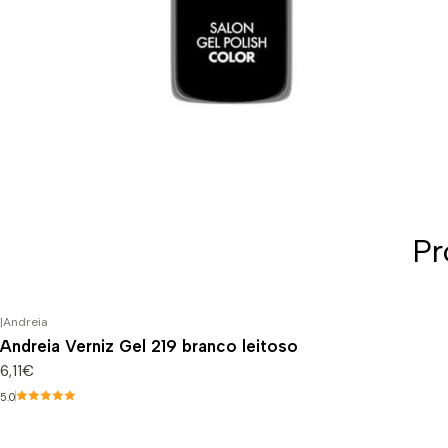
Pr
|
Andreia
Andreia Verniz Gel 219 branco leitoso
6,11€
5.0