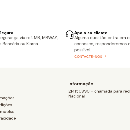
Seguro
Apoio ao cliente
egurança via ref. MB, MBWAY,
Alguma questão entra em 
a Bancária ou Klarna.
connosco, responderemos o
possível.
CONTACTE-NOS
Informação
214150990 - chamada para rede
Nacional
amações
dições
eembolso
ivacidade