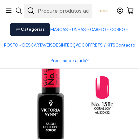
Shop now. Pay later with Klarna.
Ver mais
Início
UNHAS
Verniz Gel
Victoria Vynn
Victoria Vynn Gel Polish 158
Categorias
MARCAS
UNHAS
CABELO
CORPO
ROSTO
DESCARTÁVEIS
DESINFECÇÃO
COFFRETS / KITS
Contacto
Precisas de ajuda?