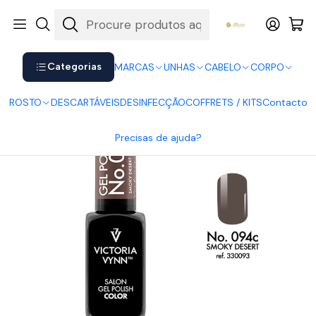
Shop now. Pay later with Klarna.
Ver mais
Início
UNHAS
Verniz Gel
Victoria Vynn
Victoria Vynn Gel Polish 094
Categorias
MARCAS
UNHAS
CABELO
CORPO
ROSTO
DESCARTÁVEIS
DESINFECÇÃO
COFFRETS / KITS
Contacto
Precisas de ajuda?