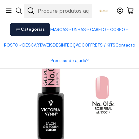
Shop now. Pay later with Klarna.
Ver mais
Início
UNHAS
Verniz Gel
Victoria Vynn
Victoria Vynn Gel Polish 015
Categorias
MARCAS
UNHAS
CABELO
CORPO
ROSTO
DESCARTÁVEIS
DESINFECÇÃO
COFFRETS / KITS
Contacto
Precisas de ajuda?