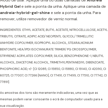
Modo de usar: Aplique uma ou duas camadas de
Andreia
Hybrid Gel
e sele a ponta da unha. Aplique uma camada de
andreia-hybrid-gel-shine
e sele a ponta da unha. Para
remover, utilize removedor de verniz normal.
INGREDIENTES: ETHYL ACETATE, BUTYL ACETATE, NITROCELLULOSE, ACETYL
TRIBUTYL CITRATE, ADIPIC ACID/ NEOPENTL GLYCOL/ TRIMELLITIC
ANHYDRE COPOLYMER, ISOPROPYL ALCOHOL, STEARALKONIUM
BENTONITE, HEA/IPDI ISOCYANURATE TRIMER/ PG CROSSPOLYMER,
STRYRENE/ ACRYLATES COPOLYMER, SILICA, BENZOPHENONE-1, NBUTYL
ALCOHOL, DIACETONE ALCOHOL, TRIMETHYLPENTANEDIYL DIBENZOATE,
PHOSPHORIC ACID, +/- [CI 12085, CI 15850, CI 15880, CI 19140, CI 42090, CI
60725, CI 77007, CI 77266 [NANO], CI 77491, CI 77499, CI 77510, CI 77742, CI
77891].
As amostras dos tons são meramente indicadoras, uma vez que as
mesmas podem variar consoante o ecrã de computador usado para a
sua visualização.