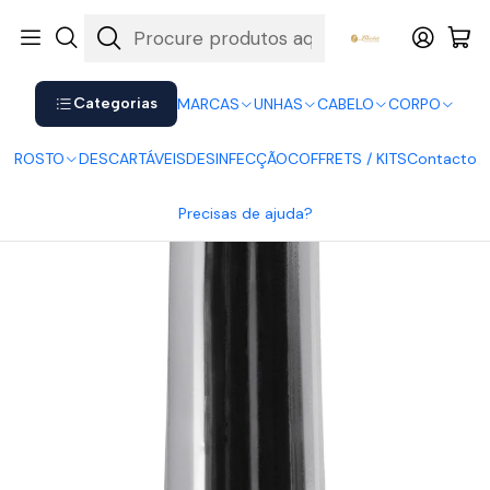
Shop now. Pay later with Klarna.
Ver mais
Início
UNHAS
Vernizes
Vernizes HybridGel Andreia
Andreia Vernizes HybridGel 16
Categorias
MARCAS
UNHAS
CABELO
CORPO
ROSTO
DESCARTÁVEIS
DESINFECÇÃO
COFFRETS / KITS
Contacto
Precisas de ajuda?