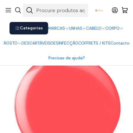
Shop now. Pay later with Klarna.
Ver mais
Início
UNHAS
Verniz Gel
Verniz Gel Andreia
Andreia Verniz Gel MZ3
Categorias
MARCAS
UNHAS
CABELO
CORPO
ROSTO
DESCARTÁVEIS
DESINFECÇÃO
COFFRETS / KITS
Contacto
Precisas de ajuda?