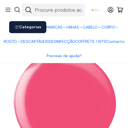
Shop now. Pay later with Klarna.
Ver mais
Início
UNHAS
Verniz Gel
Verniz Gel Andreia
Andreia Verniz Gel 264
Categorias
MARCAS
UNHAS
CABELO
CORPO
ROSTO
DESCARTÁVEIS
DESINFECÇÃO
COFFRETS / KITS
Contacto
Precisas de ajuda?