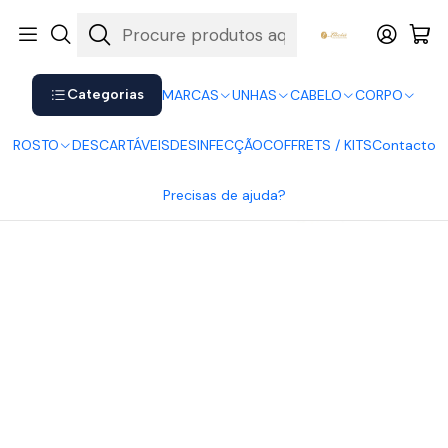
Shop now. Pay later with Klarna.
Ver mais
Início
CABELO
Tratamentos Cabelo
Máscara Fusion
Categorias
MARCAS
UNHAS
CABELO
CORPO
ROSTO
DESCARTÁVEIS
DESINFECÇÃO
COFFRETS / KITS
Contacto
Precisas de ajuda?