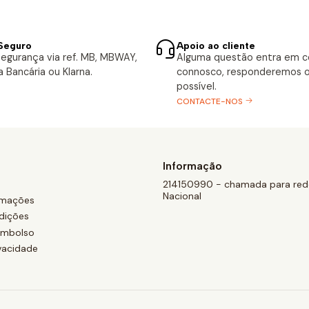
Seguro
Apoio ao cliente
egurança via ref. MB, MBWAY,
Alguma questão entra em 
a Bancária ou Klarna.
connosco, responderemos o
possível.
CONTACTE-NOS
Informação
214150990 - chamada para rede
Nacional
amações
dições
eembolso
ivacidade