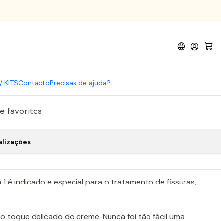
 1 50ml
eme de pés SOS 3 em 1 50ml
omprar agora
Adicionar ao Carrinho
/ KITS
Contacto
Precisas de ajuda?
de favoritos
alizações
 é indicado e especial para o tratamento de fissuras,
o toque delicado do creme. Nunca foi tão fácil uma