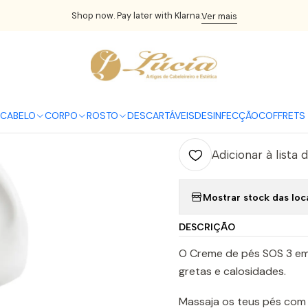
CORPO
Tratamentos de corpo
INOCOS - Creme de pés SOS 3 em
Shop now. Pay later with Klarna.
Ver mais
|
INOCOS - Cr
C
CABELO
CORPO
ROSTO
DESCARTÁVEIS
DESINFECÇÃO
COFFRETS 
Quantidade
Adicionar à lista 
Mostrar stock das loc
DESCRIÇÃO
O Creme de pés SOS 3 em 1
gretas e calosidades.
Massaja os teus pés com 