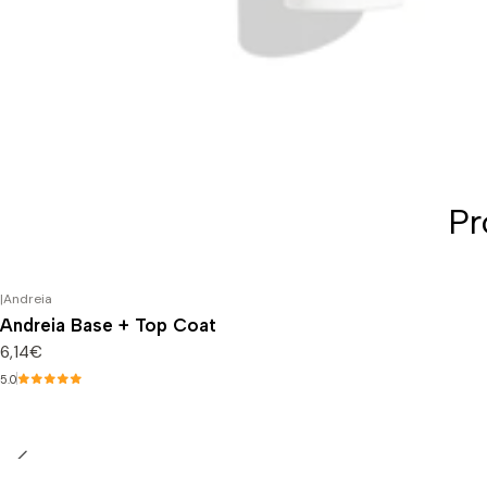
Pr
|
Andreia
Andreia Base + Top Coat
6,14€
5.0