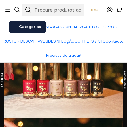
Shop now. Pay later with Klarna.
Ver mais
Início
MARCAS
Inocos
INOCOS - Coleção O Típico Natal - 6 cores Verniz Like Gel
Categorias
MARCAS
UNHAS
CABELO
CORPO
ROSTO
DESCARTÁVEIS
DESINFECÇÃO
COFFRETS / KITS
Contacto
Precisas de ajuda?