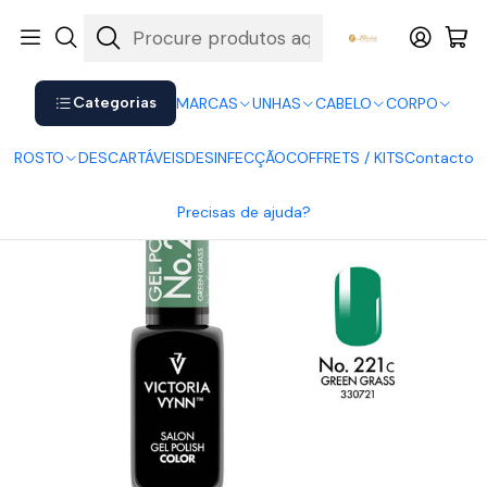
Shop now. Pay later with Klarna.
Ver mais
Início
UNHAS
Verniz Gel
Victoria Vynn
Victoria Vynn Gel Polish 221
Categorias
MARCAS
UNHAS
CABELO
CORPO
ROSTO
DESCARTÁVEIS
DESINFECÇÃO
COFFRETS / KITS
Contacto
Precisas de ajuda?