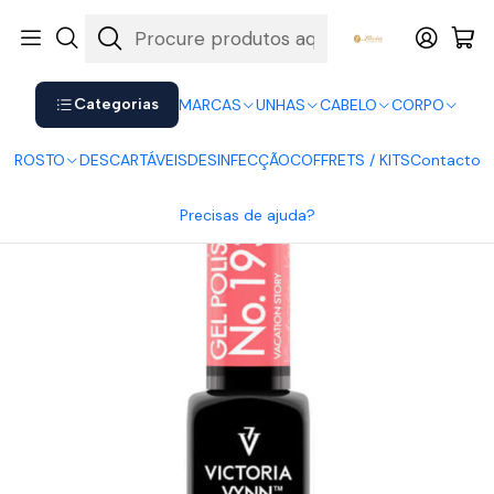
Shop now. Pay later with Klarna.
Ver mais
Início
UNHAS
Verniz Gel
Victoria Vynn
Victoria Vynn Gel Polish 193
Categorias
MARCAS
UNHAS
CABELO
CORPO
ROSTO
DESCARTÁVEIS
DESINFECÇÃO
COFFRETS / KITS
Contacto
Precisas de ajuda?