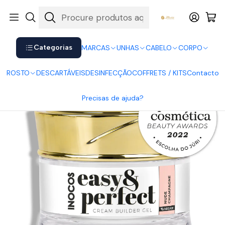
Shop now. Pay later with Klarna.
Ver mais
Início
UNHAS
Gel
Inocos Gel Construção Easy & Perfect Nude Champagne 50gr
Categorias
MARCAS
UNHAS
CABELO
CORPO
ROSTO
DESCARTÁVEIS
DESINFECÇÃO
COFFRETS / KITS
Contacto
Precisas de ajuda?