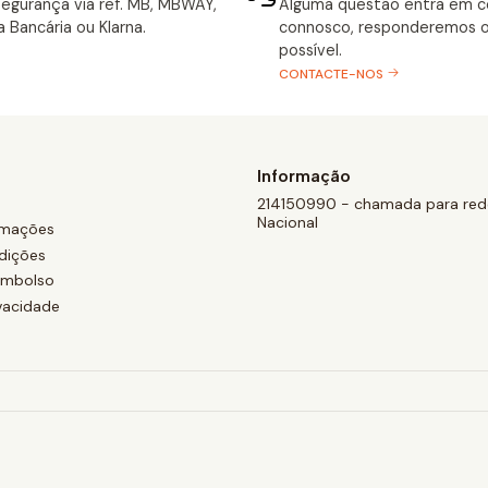
egurança via ref. MB, MBWAY,
Alguma questão entra em 
a Bancária ou Klarna.
connosco, responderemos o
possível.
CONTACTE-NOS
Informação
214150990 - chamada para rede
Nacional
amações
dições
eembolso
ivacidade