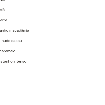
elã
erra
tanho macadâmia
 nude cacau
caramelo
astanho intenso