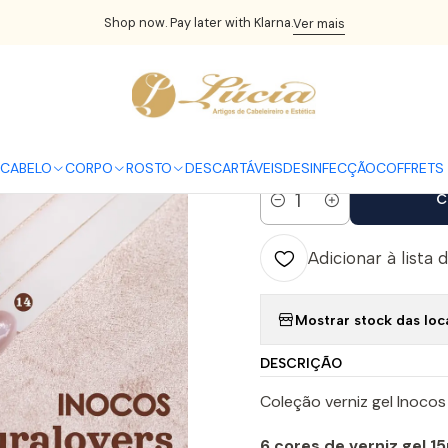
S
Verniz Gel
INOCOS
Coleção - Natura Lovers - Chocolate edit
Shop now. Pay later with Klarna.
Ver mais
|
Coleção - Na
edition - 6 
CABELO
CORPO
ROSTO
DESCARTÁVEIS
DESINFECÇÃO
COFFRETS 
C
Quantidade
Adicionar à lista 
Mostrar stock das loc
DESCRIÇÃO
Coleção verniz gel Inocos
6 cores de verniz gel 15