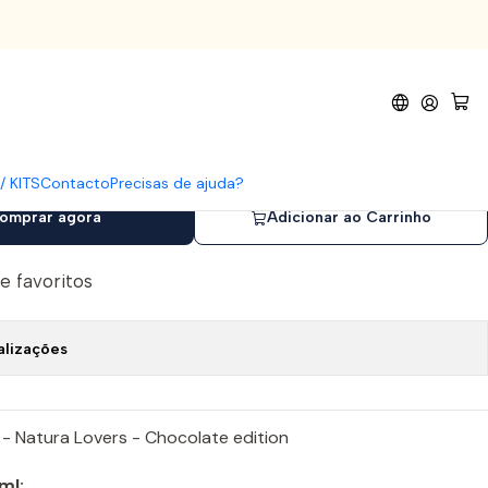
ion - 6 CORES
tura Lovers - Chocolate
CORES
/ KITS
Contacto
Precisas de ajuda?
omprar agora
Adicionar ao Carrinho
de favoritos
alizações
 - Natura Lovers - Chocolate edition
ml: