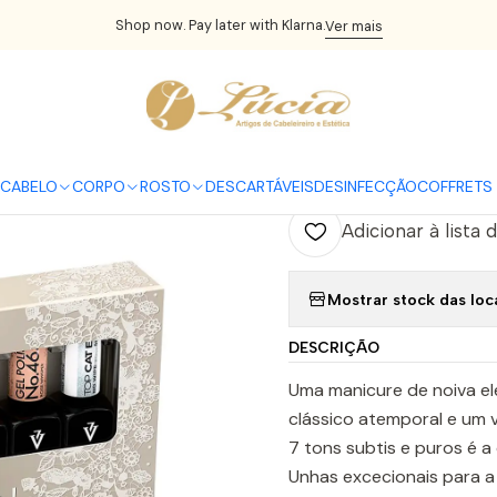
Victoria Vynn
Victoria Vynn - Coleção Yes, I do! 7 cores v.gel + 
Shop now. Pay later with Klarna.
Ver mais
|
Victoria Vynn
v.gel + 1 to
CABELO
CORPO
ROSTO
DESCARTÁVEIS
DESINFECÇÃO
COFFRETS 
Adicionar à lista 
Mostrar stock das loc
DESCRIÇÃO
Uma manicure de noiva el
clássico atemporal e um v
7 tons subtis e puros é a
Unhas excecionais para a 