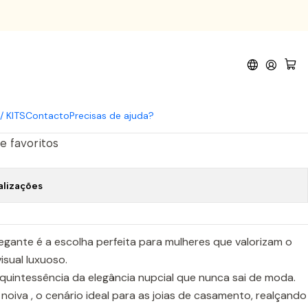
1 top Cat Eye Silver OFERTA
 - Coleção Yes, I do! 7 cores
p Cat Eye Silver OFERTA
/ KITS
Contacto
Precisas de ajuda?
de favoritos
alizações
egante é a escolha perfeita para mulheres que valorizam o
isual luxuoso.
 quintessência da elegância nupcial que nunca sai de moda.
noiva , o cenário ideal para as joias de casamento, realçando