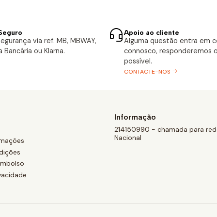
Seguro
Apoio ao cliente
egurança via ref. MB, MBWAY,
Alguma questão entra em 
a Bancária ou Klarna.
connosco, responderemos o
possível.
CONTACTE-NOS
Informação
214150990 - chamada para rede
Nacional
amações
dições
eembolso
ivacidade