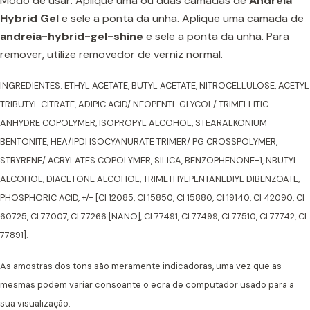
Modo de usar: Aplique uma ou duas camadas de
Andreia
Hybrid Gel
e sele a ponta da unha. Aplique uma camada de
andreia-hybrid-gel-shine
e sele a ponta da unha. Para
remover, utilize removedor de verniz normal.
INGREDIENTES: ETHYL ACETATE, BUTYL ACETATE, NITROCELLULOSE, ACETYL
TRIBUTYL CITRATE, ADIPIC ACID/ NEOPENTL GLYCOL/ TRIMELLITIC
ANHYDRE COPOLYMER, ISOPROPYL ALCOHOL, STEARALKONIUM
BENTONITE, HEA/IPDI ISOCYANURATE TRIMER/ PG CROSSPOLYMER,
STRYRENE/ ACRYLATES COPOLYMER, SILICA, BENZOPHENONE-1, NBUTYL
ALCOHOL, DIACETONE ALCOHOL, TRIMETHYLPENTANEDIYL DIBENZOATE,
PHOSPHORIC ACID, +/- [CI 12085, CI 15850, CI 15880, CI 19140, CI 42090, CI
60725, CI 77007, CI 77266 [NANO], CI 77491, CI 77499, CI 77510, CI 77742, CI
77891].
As amostras dos tons são meramente indicadoras, uma vez que as
mesmas podem variar consoante o ecrã de computador usado para a
sua visualização.