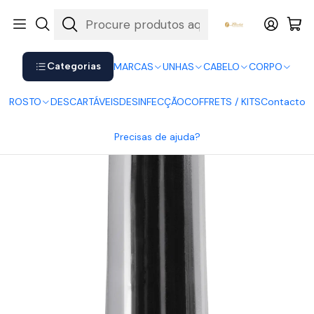
Shop now. Pay later with Klarna.
Ver mais
Início
UNHAS
Vernizes
Vernizes HybridGel Andreia
Andreia Vernizes HybridGel 78
Categorias
MARCAS
UNHAS
CABELO
CORPO
ROSTO
DESCARTÁVEIS
DESINFECÇÃO
COFFRETS / KITS
Contacto
Precisas de ajuda?