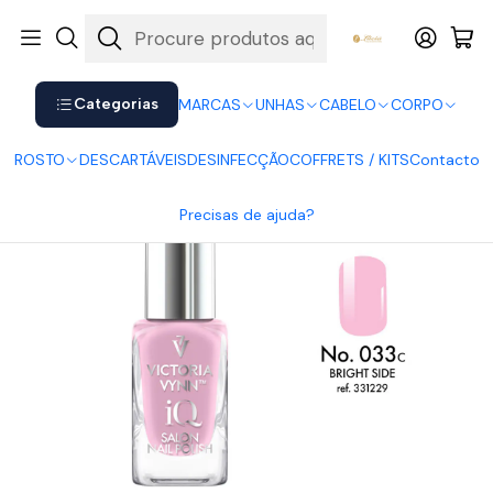
Shop now. Pay later with Klarna.
Ver mais
Início
UNHAS
Vernizes
Verniz iQ Victoria Vynn
Verniz iQ N. 33
Categorias
MARCAS
UNHAS
CABELO
CORPO
ROSTO
DESCARTÁVEIS
DESINFECÇÃO
COFFRETS / KITS
Contacto
Precisas de ajuda?