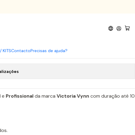
18
/ KITS
Contacto
Precisas de ajuda?
de favoritos
alizações
l
e
Profissional
da marca
Victoria Vynn
com duração até 10
dos.