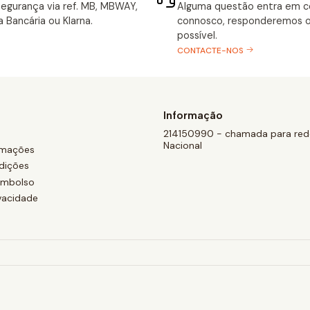
egurança via ref. MB, MBWAY,
Alguma questão entra em 
a Bancária ou Klarna.
connosco, responderemos o
possível.
CONTACTE-NOS
Informação
214150990 - chamada para rede
Nacional
amações
dições
eembolso
ivacidade