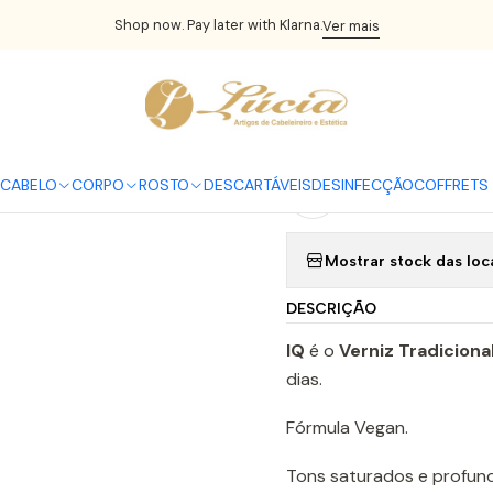
Início
UNHAS
Vernizes
Verniz iQ Victoria Vynn
Verniz iQ N. 18
Shop now. Pay later with Klarna.
Ver mais
|
Verniz iQ N. 
CABELO
CORPO
ROSTO
DESCARTÁVEIS
DESINFECÇÃO
COFFRETS 
Adicionar à lista 
Mostrar stock das loc
DESCRIÇÃO
IQ
é o
Verniz Tradiciona
dias.
Fórmula Vegan.
Tons saturados e profun