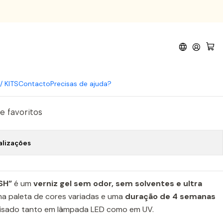
Gel G24
iz Gel G24
omprar agora
Adicionar ao Carrinho
/ KITS
Contacto
Precisas de ajuda?
de favoritos
alizações
ISH”
é um
verniz gel sem odor, sem solventes e ultra
a paleta de cores variadas e uma
duração de 4 semanas
alisado tanto em lâmpada LED como em UV.