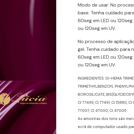
Modo de usar: No process
base. Tenha cuidado para
60seg em LED ou 120seg e
ou 120seg em UV.
No processo de aplicação
gel. Tenha cuidado para 
60seg em LED ou 120seg e
ou 120seg em UV.
INGREDIENTES: DI-HEMA TRIM
TRIMETHYLBENZOYL PHENYLPHO
BOROSILICATE, BIS(GLYCIDO
CI 77499, CI 77491, CI 15880, CI 
77007, CI 47000, CI 47005.
As amostras dos tons são mer
ecrã de computador usado para