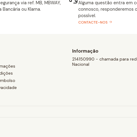
egurança via ref. MB, MBWAY,
Alguma questão entra em 
a Bancária ou Klarna.
connosco, responderemos o
possível.
CONTACTE-NOS
Informação
214150990 - chamada para rede
Nacional
amações
dições
eembolso
ivacidade