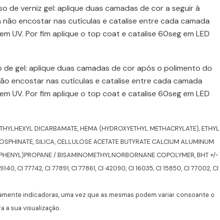
o de verniz gel: aplique duas camadas de cor a seguir à
 não encostar nas cutículas e catalise entre cada camada
m UV. Por fim aplique o top coat e catalise 60seg em LED
 de gel: aplique duas camadas de cor após o polimento do
não encostar nas cutículas e catalise entre cada camada
m UV. Por fim aplique o top coat e catalise 60seg em LED
ETHYLHEXYL DICARBAMATE, HEMA (HYDROXYETHYL METHACRYLATE), ETHYL
SPHINATE, SILICA, CELLULOSE ACETATE BUTYRATE CALCIUM ALUMINUM
XYPHENYL)PROPANE / BISAMINOMETHYLNORBORNANE COPOLYMER, BHT +/-
19140, CI 77742, CI 77891, CI 77861, CI 42090, CI 16035, CI 15850, CI 77002, CI
amente indicadoras, uma vez que as mesmas podem variar consoante o
 a sua visualização.