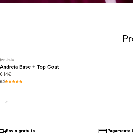
Pr
|
Andreia
Andreia Base + Top Coat
6,14€
5.0
Envio gratuito
Pagamento 