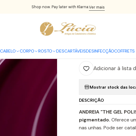
UNHAS
Verniz Gel
The Gel Polish Vegan Andreia
Andreia Verniz 
Shop now. Pay later with Klarna.
Ver mais
|
Andreia Vern
C
CABELO
CORPO
ROSTO
DESCARTÁVEIS
DESINFECÇÃO
COFFRETS 
Quantidade
Adicionar à lista 
Mostrar stock das loc
DESCRIÇÃO
ANDREIA "THE GEL POL
pigmentado.
Oferece um
nas unhas. Pode ser cat