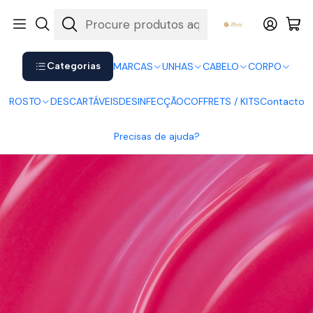
Shop now. Pay later with Klarna.
Ver mais
Início
UNHAS
Verniz Gel
The Gel Polish Vegan Andreia
Andreia Verniz Gel G14
Categorias
MARCAS
UNHAS
CABELO
CORPO
ROSTO
DESCARTÁVEIS
DESINFECÇÃO
COFFRETS / KITS
Contacto
Precisas de ajuda?