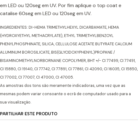
em LED ou 120seg em UV. Por fim aplique o top coat e
catalise 60seg em LED ou 120seg em UV.
INGREDIENTES: DI-HEMA TRIMETHYLHEXYL DICARBAMATE, HEMA
(HYDROXYETHYL METHACRYLATE), ETHYL TRIMETHYLBENZOYL
PHENYLPHOSPHINATE, SILICA, CELLULOSE ACETATE BUTYRATE CALCIUM
ALUMINUM BOROSILICATE, BIS(GLYCIDOXYPHENYL)PROPANE /
BISAMINOMETHYLNORBORNANE COPOLYMER, BHT +/- CI 77499, CI 77491,
CI 15880, CI 19140, CI 77742, CI 77891, CI 77861, CI 42090, CI 16035, CI 15850,
CI 77002, CI 77007, CI 47000, CI 47005.
As amostras dos tons são meramente indicadoras, uma vez que as
mesmas podem variar consoante o ecrã de computador usado para a
sua visualização.
PARTILHAR ESTE PRODUTO