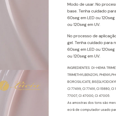
Modo de usar: No process
base. Tenha cuidado para
60seg em LED ou 120seg e
ou 120seg em UV.
No processo de aplicação
gel. Tenha cuidado para 
60seg em LED ou 120seg e
ou 120seg em UV.
INGREDIENTES: DI-HEMA TRIM
TRIMETHYLBENZOYL PHENYLPHO
BOROSILICATE, BIS(GLYCIDO
CI 77499, CI 77491, CI 15880, CI 
77007, CI 47000, CI 47005.
As amostras dos tons são mer
ecrã de computador usado para