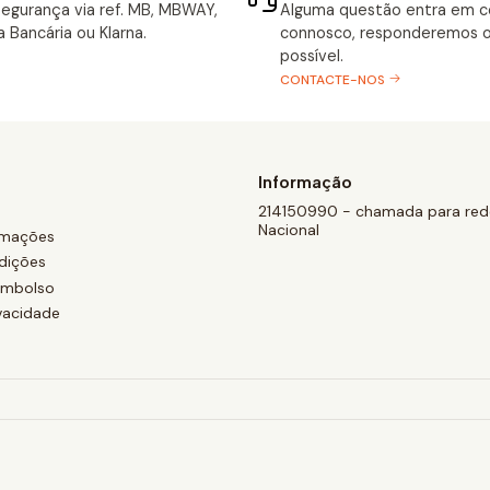
egurança via ref. MB, MBWAY,
Alguma questão entra em 
a Bancária ou Klarna.
connosco, responderemos o
possível.
CONTACTE-NOS
Informação
214150990 - chamada para rede
Nacional
amações
dições
eembolso
ivacidade