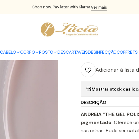
UNHAS
Verniz Gel
The Gel Polish Vegan Andreia
Andreia Verniz 
Shop now. Pay later with Klarna.
Ver mais
|
Andreia Vern
C
CABELO
CORPO
ROSTO
DESCARTÁVEIS
DESINFECÇÃO
COFFRETS 
Quantidade
Adicionar à lista 
Mostrar stock das loc
DESCRIÇÃO
ANDREIA "THE GEL POL
pigmentado.
Oferece um
nas unhas. Pode ser cat