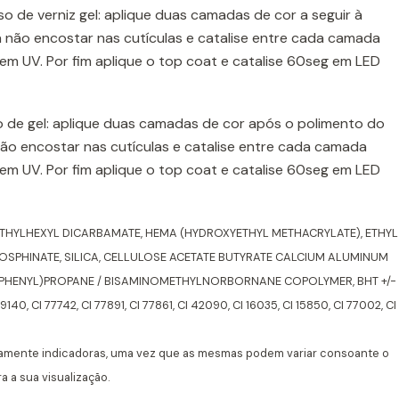
o de verniz gel: aplique duas camadas de cor a seguir à
 não encostar nas cutículas e catalise entre cada camada
m UV. Por fim aplique o top coat e catalise 60seg em LED
 de gel: aplique duas camadas de cor após o polimento do
não encostar nas cutículas e catalise entre cada camada
m UV. Por fim aplique o top coat e catalise 60seg em LED
ETHYLHEXYL DICARBAMATE, HEMA (HYDROXYETHYL METHACRYLATE), ETHYL
SPHINATE, SILICA, CELLULOSE ACETATE BUTYRATE CALCIUM ALUMINUM
XYPHENYL)PROPANE / BISAMINOMETHYLNORBORNANE COPOLYMER, BHT +/-
19140, CI 77742, CI 77891, CI 77861, CI 42090, CI 16035, CI 15850, CI 77002, CI
amente indicadoras, uma vez que as mesmas podem variar consoante o
 a sua visualização.