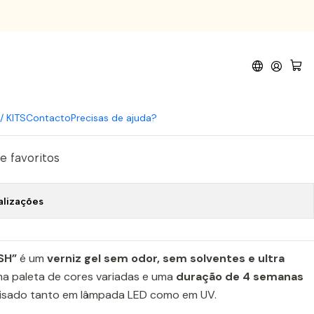
Gel G03
iz Gel G03
omprar agora
Adicionar ao Carrinho
/ KITS
Contacto
Precisas de ajuda?
de favoritos
alizações
ISH”
é um
verniz gel sem odor, sem solventes e ultra
a paleta de cores variadas e uma
duração de 4 semanas
alisado tanto em lâmpada LED como em UV.