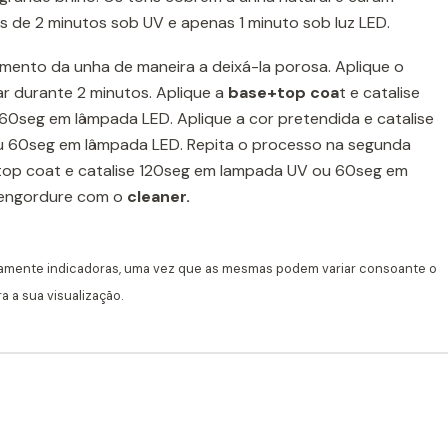
de 2 minutos sob UV e apenas 1 minuto sob luz LED.
imento da unha de maneira a deixá-la porosa. Aplique o
ar durante 2 minutos. Aplique a
base+top coa
t e catalise
0seg em lâmpada LED. Aplique a cor pretendida e catalise
 60seg em lâmpada LED. Repita o processo na segunda
top coat e catalise 120seg em lampada UV ou 60seg em
sengordure com o
cleaner.
amente indicadoras, uma vez que as mesmas podem variar consoante o
 a sua visualização.