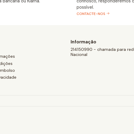
a Bancária ou Klarna.
connosco, responderemos o
possível.
CONTACTE-NOS
Informação
214150990 - chamada para rede
Nacional
amações
dições
eembolso
ivacidade