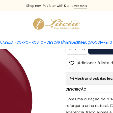
nício
UNHAS
Verniz Gel
Verniz Gel Andreia
Andreia Verniz Gel 2
Shop now. Pay later with Klarna.
Ver mais
|
Andreia Vern
5.0
1 avaliação
CABELO
CORPO
ROSTO
DESCARTÁVEIS
DESINFECÇÃO
COFFRETS 
C
Quantidade
Adicionar à lista 
Mostrar stock das loc
DESCRIÇÃO
Com uma duração de 4 
reforçar a unha natural. 
aderência, fraco aroma e