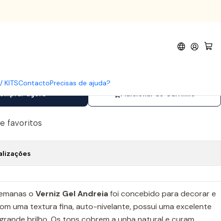
96
iz Gel 296
/ KITS
Contacto
Precisas de ajuda?
omprar agora
Adicionar ao Carrinho
de favoritos
alizações
semanas o
Verniz Gel Andreia
foi concebido para decorar e
Com uma textura fina, auto-nivelante, possui uma excelente
 grande brilho. Os tons cobrem a unha natural e curam