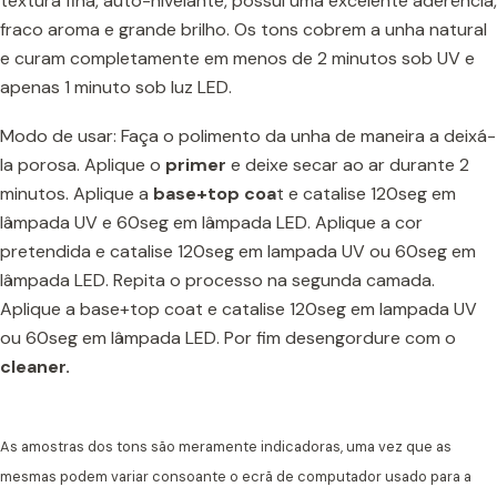
textura fina, auto-nivelante, possui uma excelente aderência,
fraco aroma e grande brilho. Os tons cobrem a unha natural
e curam completamente em menos de 2 minutos sob UV e
apenas 1 minuto sob luz LED.
Modo de usar: Faça o polimento da unha de maneira a deixá-
la porosa. Aplique o
prime
r
e deixe secar ao ar durante 2
minutos. Aplique a
base+top coa
t e catalise 120seg em
lâmpada UV e 60seg em lâmpada LED. Aplique a cor
pretendida e catalise 120seg em lampada UV ou 60seg em
lâmpada LED. Repita o processo na segunda camada.
Aplique a base+top coat e catalise 120seg em lampada UV
ou 60seg em lâmpada LED. Por fim desengordure com o
cleaner.
As amostras dos tons são meramente indicadoras, uma vez que as
mesmas podem variar consoante o ecrã de computador usado para a