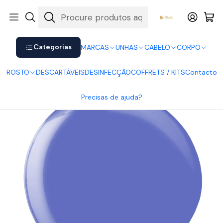
Shop now. Pay later with Klarna.
Ver mais
Início
UNHAS
Verniz Gel
Verniz Gel Andreia
Andreia Verniz Gel 246
Categorias
MARCAS
UNHAS
CABELO
CORPO
ROSTO
DESCARTÁVEIS
DESINFECÇÃO
COFFRETS / KITS
Contacto
Precisas de ajuda?