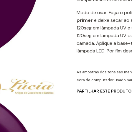
Modo de usar: Faça o pol
prime
r
e deixe secar ao 
120seg em lâmpada UV e 6
120seg em lampada UV ou
camada. Aplique a base+
lâmpada LED. Por fim de
As amostras dos tons são mer
ecrã de computador usado para
PARTILHAR ESTE PRODUTO