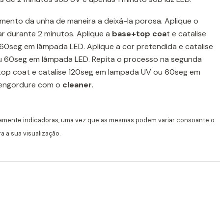
imento da unha de maneira a deixá-la porosa. Aplique o
ar durante 2 minutos. Aplique a
base+top coa
t e catalise
0seg em lâmpada LED. Aplique a cor pretendida e catalise
 60seg em lâmpada LED. Repita o processo na segunda
top coat e catalise 120seg em lampada UV ou 60seg em
sengordure com o
cleaner.
amente indicadoras, uma vez que as mesmas podem variar consoante o
 a sua visualização.