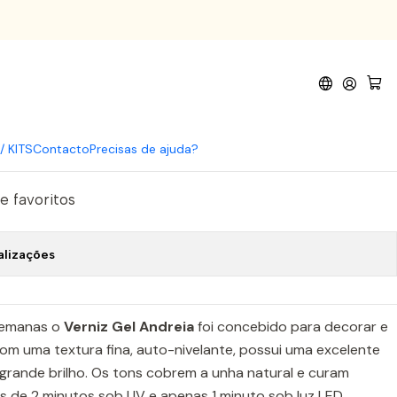
31
iz Gel 231
omprar agora
Adicionar ao Carrinho
/ KITS
Contacto
Precisas de ajuda?
de favoritos
alizações
semanas o
Verniz Gel Andreia
foi concebido para decorar e
Com uma textura fina, auto-nivelante, possui uma excelente
 grande brilho. Os tons cobrem a unha natural e curam
de 2 minutos sob UV e apenas 1 minuto sob luz LED.