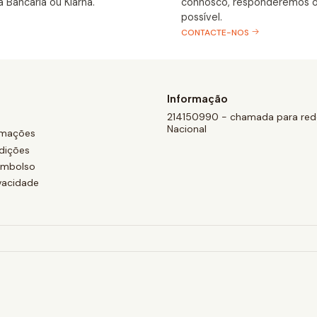
a Bancária ou Klarna.
connosco, responderemos o
possível.
CONTACTE-NOS
Informação
214150990 - chamada para rede
Nacional
amações
dições
eembolso
ivacidade