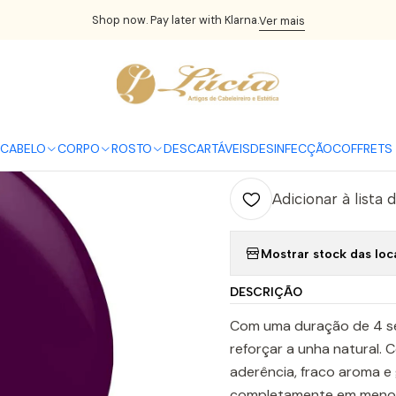
nício
UNHAS
Verniz Gel
Verniz Gel Andreia
Andreia Verniz Gel 2
Shop now. Pay later with Klarna.
Ver mais
|
Andreia Vern
C
CABELO
CORPO
ROSTO
DESCARTÁVEIS
DESINFECÇÃO
COFFRETS 
Quantidade
Adicionar à lista 
Mostrar stock das loc
DESCRIÇÃO
Com uma duração de 4 
reforçar a unha natural. 
aderência, fraco aroma e
completamente em menos 