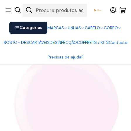
Shop now. Pay later with Klarna.
Ver mais
Início
UNHAS
Verniz Gel
Verniz Gel Andreia
Andreia Verniz Gel 217
Categorias
MARCAS
UNHAS
CABELO
CORPO
ROSTO
DESCARTÁVEIS
DESINFECÇÃO
COFFRETS / KITS
Contacto
Precisas de ajuda?