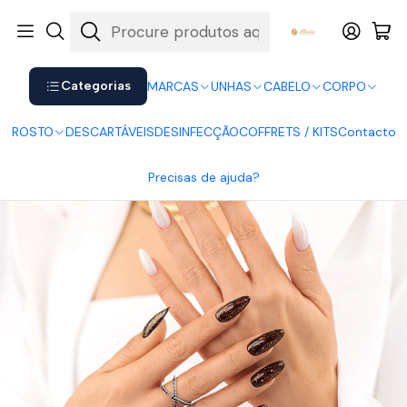
Shop now. Pay later with Klarna.
Ver mais
Início
UNHAS
Verniz Gel
Victoria Vynn
Victoria Vynn Top Mirage No Wipe Red
Categorias
MARCAS
UNHAS
CABELO
CORPO
ROSTO
DESCARTÁVEIS
DESINFECÇÃO
COFFRETS / KITS
Contacto
Precisas de ajuda?